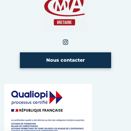
Instagram
CMA Bretagne
Nous contacter