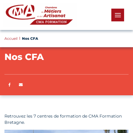
Panneau de gestion des cookies
menu
Accueil
Nos CFA
Nos CFA
Partager sur Facebook
ENVOYER PAR E-MAIL
Retrouvez les 7 centres de formation de CMA Formation
Bretagne.