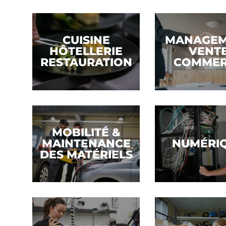
Voir la filière
Voir la filière
CUISINE
MANAGE
HÔTELLERIE
VENT
RESTAURATION
COMME
Voir la filière
Voir la filière
MOBILITÉ &
MAINTENANCE
NUMÉRI
DES MATÉRIELS
Voir la filière
Voir la filière