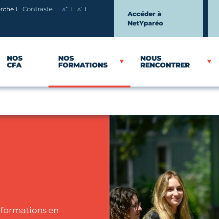
+
-
erche
Contraste
A
A
Agrandir le texte
Réduire le texte
Accéder à
NetYparéo
NOS
NOS
NOUS
CFA
FORMATIONS
RENCONTRER
formations en