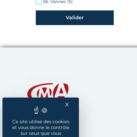
56. Vannes
(5)
Chambre de Métiers et
X
Masquer le bandeau des
Ce site utilise des cookies
et vous donne le contrôle
sur ceux que vous