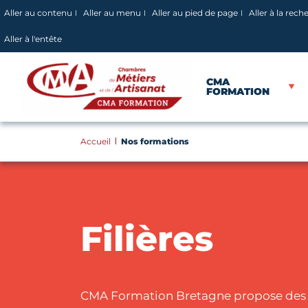
Panneau de gestion des cookies
Aller au contenu
Aller au menu
Aller au pied de page
Aller à la rech
Aller à l'entête
CMA
FORMATION
Accueil
Nos formations
Filières
CMA Formation Bretagne propose des 