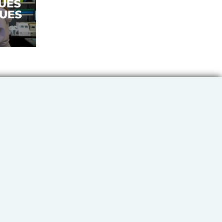
UES
UES