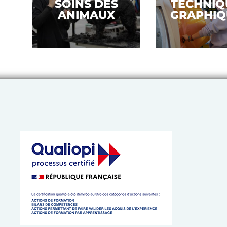
SOINS DES
TECHNIQ
ANIMAUX
GRAPHIQ
 de l’Artisanat de Bretagne
 cookies