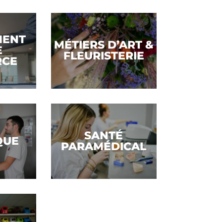
Voir la filière
MENT
MÉTIERS D’ART &
E
FLEURISTERIE
RCE
Voir la filière
SANTÉ
QUE
PARAMÉDICAL