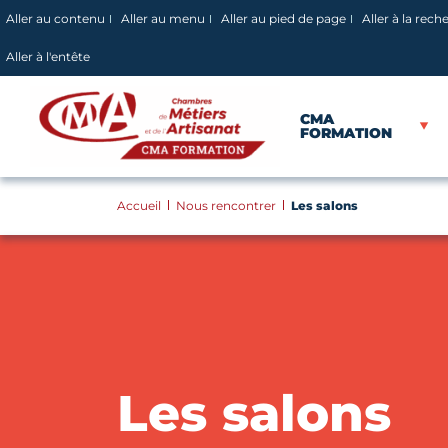
Panneau de gestion des cookies
Aller au contenu
Aller au menu
Aller au pied de page
Aller à la rech
Aller à l'entête
CMA
FORMATION
Accueil
Nous rencontrer
Les salons
Les salons