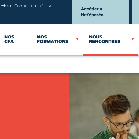
+
-
erche
Contraste
A
A
Agrandir le texte
Réduire le texte
Accéder à
NetYparéo
NOS
NOS
NOUS
CFA
FORMATIONS
RENCONTRER