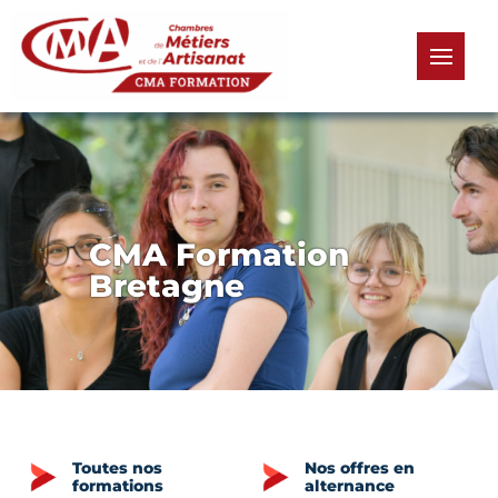
Panneau de gestion des cookies
menu
CMA Formation
Bretagne
Toutes nos
Nos offres en
formations
alternance