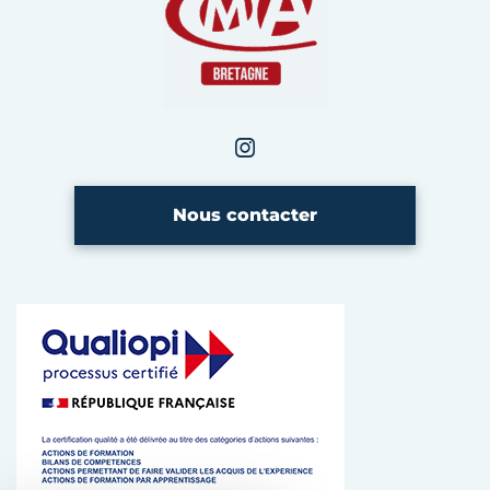
Instagram
CMA Bretagne
Nous contacter