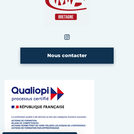
Instagram
CMA Bretagne
Nous contacter