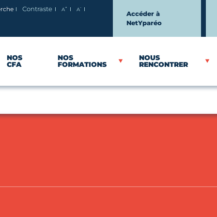
+
-
erche
Contraste
A
A
Agrandir le texte
Réduire le texte
Accéder à
NetYparéo
NOS
NOS
NOUS
CFA
FORMATIONS
RENCONTRER