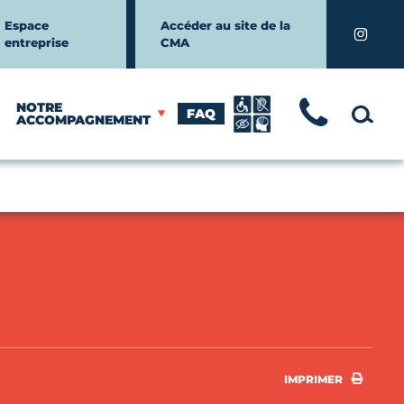
Espace
Accéder au site de la
Instagr
entreprise
CMA
NOTRE
FAQ
TÉLÉ
MOTEUR
ACCOMPAGNEMENT
IMPRI
IMPRIMER