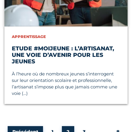
APPRENTISSAGE
ETUDE #MOIJEUNE : L’ARTISANAT,
UNE VOIE D’AVENIR POUR LES
JEUNES
À l’heure où de nombreux jeunes s’interrogent
sur leur orientation scolaire et professionnelle,
l’artisanat s’impose plus que jamais comme une
voie (…)
Page
Page
Page
Page
Précédent
1
2
3
…
8