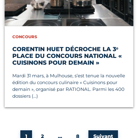
CONCOURS
CORENTIN HUET DÉCROCHE LA 3ᵉ
PLACE DU CONCOURS NATIONAL «
CUISINONS POUR DEMAIN »
Mardi 31 mars, à Mulhouse, s’est tenue la nouvelle
édition du concours culinaire « Cuisinons pour
demain », organisé par RATIONAL. Parmi les 400
dossiers (…)
Page
Page
Page
1
2
…
8
Suivant