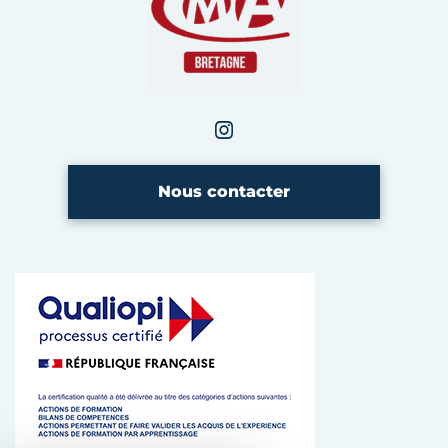
Instagram
CMA Bretagne
Nous contacter