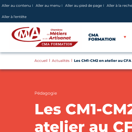
Panneau de gestion des cookies
Aller au contenu
Aller au menu
Aller au pied de page
Aller à la rech
Aller à l'entête
CMA
FORMATION
Accueil
Actualités
Les CM1-CM2 en atelier au CFA
Pédagogie
Les CM1-CM
atelier au C