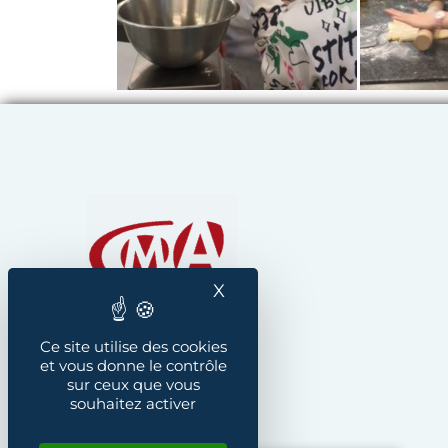
Chambre de Métiers et
X
Masquer le bandeau des
Ce site utilise des cookies
et vous donne le contrôle
sur ceux que vous
souhaitez activer
Instagram