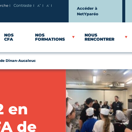
+
-
erche
Contraste
A
A
Agrandir le texte
Réduire le texte
Accéder à
NetYparéo
NOS
NOS
NOUS
CFA
FORMATIONS
RENCONTRER
 de Dinan-Aucaleuc
2 en
FA de