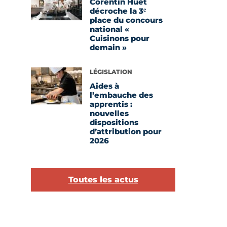
Corentin Huet
décroche la 3ᵉ
place du concours
national «
Cuisinons pour
demain »
Voir l'article
LÉGISLATION
Aides à
l’embauche des
apprentis :
nouvelles
dispositions
d’attribution pour
2026
Toutes les actus