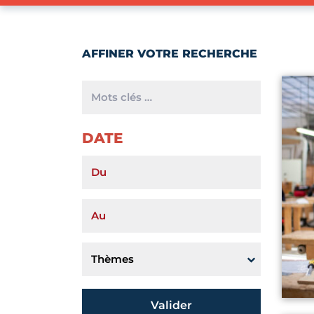
Lire l'art
Mots
clés
DATE
Date
Date
Thème