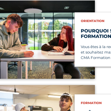
icle
ORIENTATION
POURQUOI 
FORMATION
Vous êtes à la r
et souhaitez max
CMA Formation B
icle
FORMATION