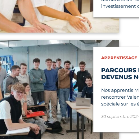
investissement d
icle
APPRENTISSAGE
PARCOURS I
DEVENUS N
Nos apprentis Mé
rencontrer Vale
spéciale sur les 
30 septembre 202