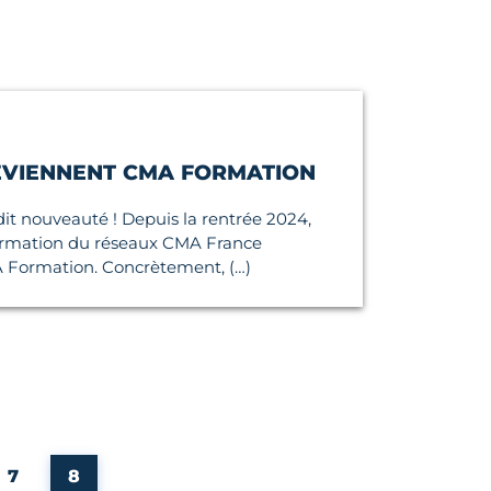
EVIENNENT CMA FORMATION
 dit nouveauté ! Depuis la rentrée 2024,
formation du réseaux CMA France
Formation. Concrètement, (…)
Page
Page
7
8