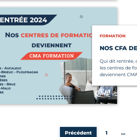
icle
FORMATION
NOS CFA D
Qui dit rentrée,
les centres de 
deviennent CMA 
Page
Précédent
1
…