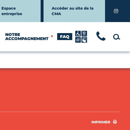
Espace
Accéder au site de la
Instagr
entreprise
CMA
NOTRE
FAQ
TÉLÉ
MOTEUR
ACCOMPAGNEMENT
IMPRI
IMPRIMER