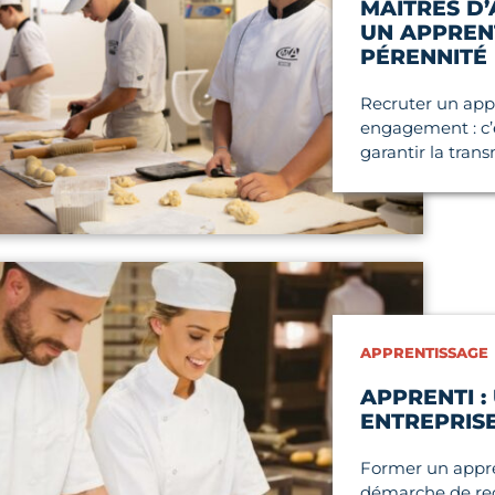
MAÎTRES D’
UN APPREN
PÉRENNITÉ
Recruter un appr
engagement : c’
garantir la trans
icle
APPRENTISSAGE
APPRENTI :
ENTREPRIS
Former un appren
démarche de rec