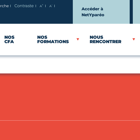
+
-
erche
Contraste
A
A
Agrandir le texte
Réduire le texte
Accéder à
NetYparéo
NOS
NOS
NOUS
CFA
FORMATIONS
RENCONTRER