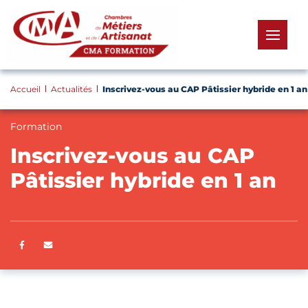
Panneau de gestion des cookies
menu
Accueil
Actualités
Inscrivez-vous au CAP Pâtissier hybride en 1 an
Formation
Inscrivez-vous au CAP
Pâtissier hybride en 1 an
Partager sur Facebook
ENVOYER PAR E-MAIL