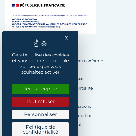
X
Masquer le bandeau des
Plan du site
Ce site utilise des cookies
et vous donne le contrôle
Accessibilité : Partiellement conforme
sur ceux que vous
Crédits
souhaitez activer
Mentions légales
Tout accepter
Politique de confidentialité
Cookies
Tout refuser
Demande d’informations
Personnaliser
Formulaire de réclamation
Offres d’emploi
Politique de
confidentialité