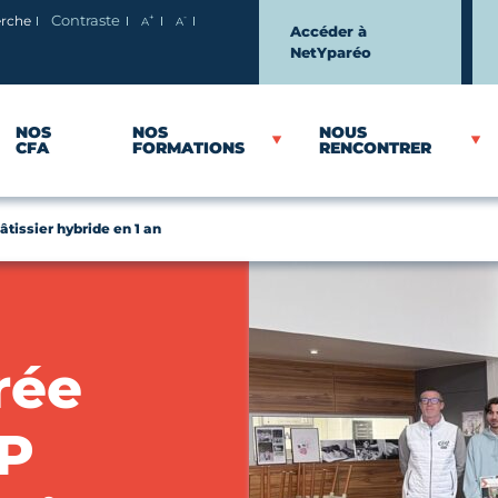
+
-
erche
Contraste
A
A
Agrandir le texte
Réduire le texte
Accéder à
NetYparéo
NOS
NOS
NOUS
CFA
FORMATIONS
RENCONTRER
âtissier hybride en 1 an
rée
AP