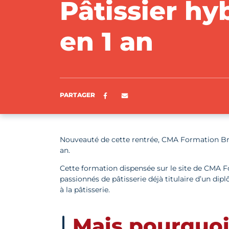
Pâtissier hy
en 1 an
Partager sur Facebook
ENVOYER PAR E-MAIL
PARTAGER
Nouveauté de cette rentrée, CMA Formation Br
an.
Cette formation dispensée sur le site de CMA 
passionnés de pâtisserie déjà titulaire d’un di
à la pâtisserie.
Mais pourquoi