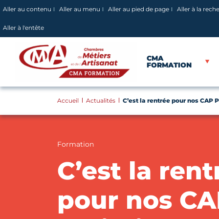
Panneau de gestion des cookies
Aller au contenu
Aller au menu
Aller au pied de page
Aller à la rech
Aller à l'entête
CMA
FORMATION
Accueil
Actualités
C’est la rentrée pour nos CAP P
Formation
C’est la rent
pour nos C