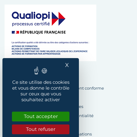
X
Masquer le bandeau des
Plan du site
Ce site utilise des cookies
et vous donne le contrôle
Accessibilité : Partiellement conforme
sur ceux que vous
Crédits
souhaitez activer
Mentions légales
Tout accepter
Politique de confidentialité
Cookies
Tout refuser
Demande d’informations