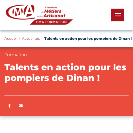
Panneau de gestion des cookies
menu
Accueil
Actualités
Talents en action pour les pompiers de Dinan !
Formation
Talents en action pour les
pompiers de Dinan !
Partager sur Facebook
ENVOYER PAR E-MAIL