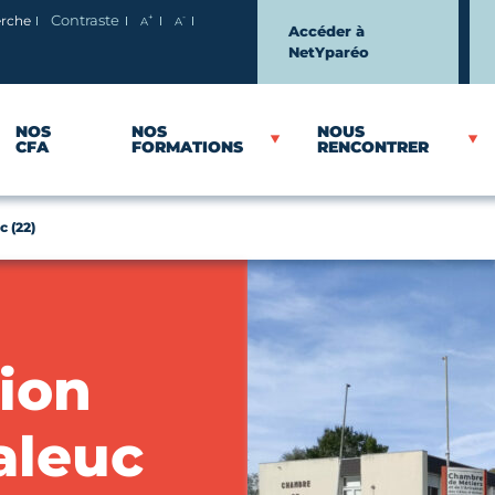
+
-
erche
Contraste
A
A
Agrandir le texte
Réduire le texte
Accéder à
NetYparéo
NOS
NOS
NOUS
CFA
FORMATIONS
RENCONTRER
 (22)
ion
aleuc