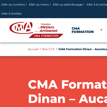
Panneau de gestion des cookies
Aller au contenu
Aller au menu
Aller au pied de page
Aller à la rech
Aller à l'entête
CMA
FORMATION
Accueil
Nos CFA
CMA Formation Dinan – Aucaleuc
CMA Format
Dinan – Auc