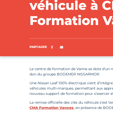
véhicule à 
Formation 
Partager sur Facebook
ENVOYER PAR E-MAIL
PARTAGER
Le centre de formation de Vanne se dote d’un 
don du groupe BODEMER NISSARMOR.
Une Nissan Leaf 100% électrique vient d’intégrer
véhicules multi-marques, permettant aux appre
nouveau support de formation pour s’exercer e
La remise officielle des clés du véhicule s’est 
CMA Formation Vannes
, en présence de BOD