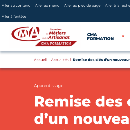
Panneau de gestion des cookies
Aller au contenu
Aller au menu
Aller au pied de page
Aller à la rech
Aller à l'entête
CMA
FORMATION
Accueil
Actualités
Remise des clés d’un nouveau
Apprentissage
Remise des 
d’un nouve