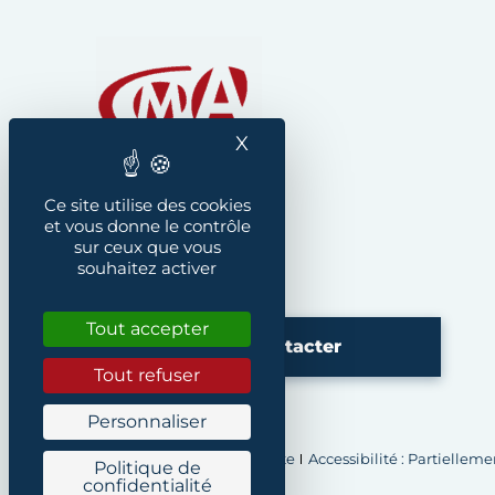
Chambre de Métiers et
X
Masquer le bandeau des
Ce site utilise des cookies
et vous donne le contrôle
sur ceux que vous
souhaitez activer
Instagram
CMA Bretagne
Tout accepter
Nous contacter
Tout refuser
Personnaliser
Plan du site
Accessibilité : Partiellem
Politique de
confidentialité