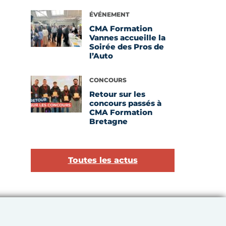
Voir l'article
ÉVÉNEMENT
CMA Formation
Vannes accueille la
Soirée des Pros de
l’Auto
Voir l'article
CONCOURS
Retour sur les
concours passés à
CMA Formation
Bretagne
Toutes les actus