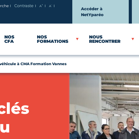
+
-
erche
Contraste
A
A
Agrandir le texte
Réduire le texte
Accéder à
NetYparéo
NOS
NOS
NOUS
CFA
FORMATIONS
RENCONTRER
 véhicule à CMA Formation Vannes
clés
au