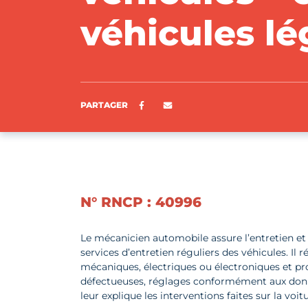
véhicules lé
Partager sur Facebook
ENVOYER PAR E-MAIL
PARTAGER
N° RNCP : 40996
Le mécanicien automobile assure l’entretien et l
services d’entretien réguliers des véhicules. Il 
mécaniques, électriques ou électroniques et p
défectueuses, réglages conformément aux données
leur explique les interventions faites sur la voitu