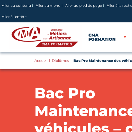
Panneau de gestion des cookies
Aller au contenu
Aller au menu
Aller au pied de page
Aller à la rech
Aller à l'entête
CMA
FORMATION
Accueil
Diplômes
Bac Pro Maintenance des véhicu
Bac Pro
Maintenanc
véhicules – 