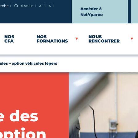
+
-
erche
Contraste
A
A
Agrandir le texte
Réduire le texte
Accéder à
NetYparéo
NOS
NOS
NOUS
CFA
FORMATIONS
RENCONTRER
les – option véhicules légers
e des
option