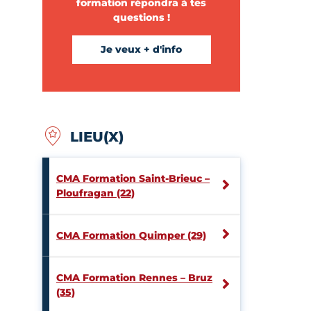
formation répondra à tes
questions !
Je veux + d'info
LIEU(X)
CMA Formation Saint-Brieuc –
Ploufragan (22)
CMA Formation Quimper (29)
CMA Formation Rennes – Bruz
(35)