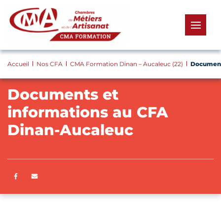
Panneau de gestion des cookies
menu
Accueil
Nos CFA
CMA Formation Dinan – Aucaleuc (22)
Document
Documents et
informations au CFA
Dinan-Aucaleuc
Partager sur Facebook
ENVOYER PAR E-MAIL