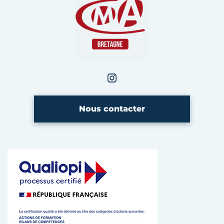
Instagram
CMA Bretagne
Nous contacter