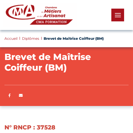
Panneau de gestion des cookies
menu
Accueil
Diplômes
Brevet de Maîtrise Coiffeur (BM)
Brevet de Maîtrise
Coiffeur (BM)
Partager sur Facebook
ENVOYER PAR E-MAIL
N° RNCP : 37528