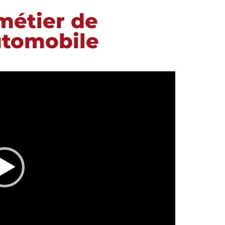
métier de
utomobile