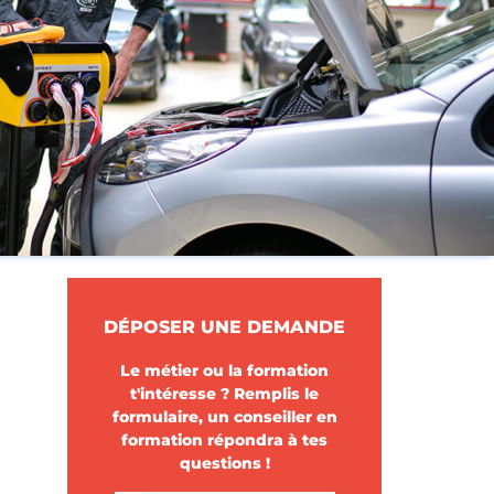
DÉPOSER UNE DEMANDE
Le métier ou la formation
t'intéresse ? Remplis le
formulaire, un conseiller en
formation répondra à tes
questions !