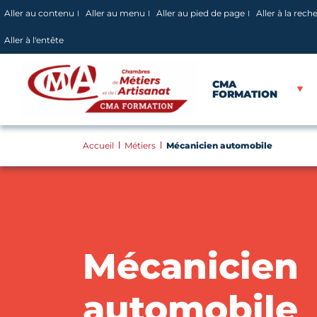
Panneau de gestion des cookies
Aller au contenu
Aller au menu
Aller au pied de page
Aller à la rech
Aller à l'entête
CMA
FORMATION
Accueil
Métiers
Mécanicien automobile
Mécanicien
automobile