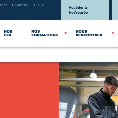
+
-
erche
Contraste
A
A
Agrandir le texte
Réduire le texte
Accéder à
NetYparéo
NOS
NOS
NOUS
CFA
FORMATIONS
RENCONTRER