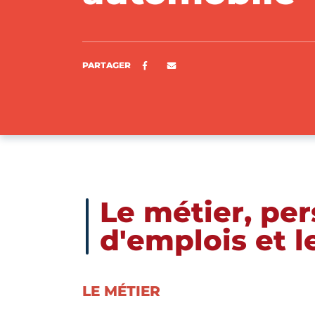
Partager sur Facebook
ENVOYER PAR E-MAIL
PARTAGER
Le métier, pe
d'emplois et 
LE MÉTIER