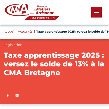
Panneau de gestion des cookies
menu
Accueil
Actualités
Taxe apprentissage 2025 : versez le solde de 1
Législation
Taxe apprentissage 2025 :
versez le solde de 13% à la
CMA Bretagne
Partager sur Facebook
ENVOYER PAR E-MAIL