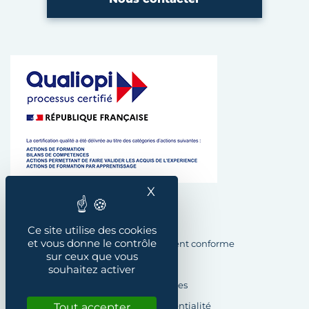
X
Masquer le bandeau des
Plan du site
Ce site utilise des cookies
et vous donne le contrôle
Accessibilité : Partiellement conforme
sur ceux que vous
Crédits
souhaitez activer
Mentions légales
Tout accepter
Politique de confidentialité