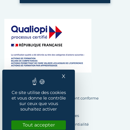
X
Masquer le bandeau des
Plan du site
Ce site utilise des cookies
et vous donne le contrôle
Accessibilité : Partiellement conforme
sur ceux que vous
Crédits
souhaitez activer
Mentions légales
Tout accepter
Politique de confidentialité