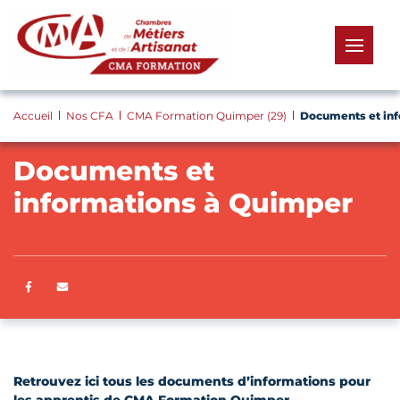
Panneau de gestion des cookies
menu
Accueil
Nos CFA
CMA Formation Quimper (29)
Documents et in
Documents et
informations à Quimper
Partager sur Facebook
ENVOYER PAR E-MAIL
Retrouvez ici tous les documents d’informations pour