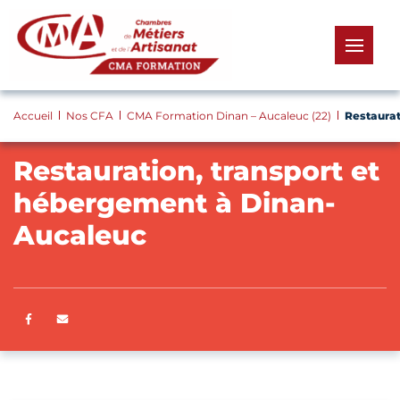
Panneau de gestion des cookies
menu
Accueil
Nos CFA
CMA Formation Dinan – Aucaleuc (22)
Restaurat
Restauration, transport et
hébergement à Dinan-
Aucaleuc
Partager sur Facebook
ENVOYER PAR E-MAIL