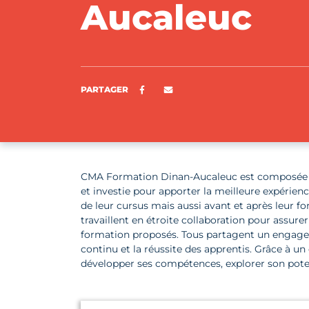
Aucaleuc
Partager sur Facebook
ENVOYER PAR E-MAIL
PARTAGER
CMA Formation Dinan-Aucaleuc est composée d
et investie pour apporter la meilleure expérien
de leur cursus mais aussi avant et après leur f
travaillent en étroite collaboration pour assu
formation proposés. Tous partagent un engag
continu et la réussite des apprentis. Grâce à 
développer ses compétences, explorer son potent