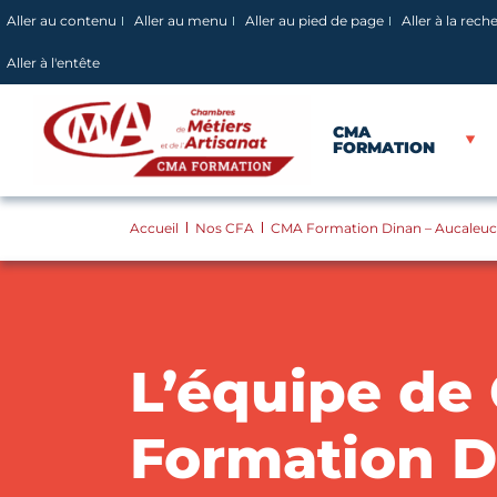
Panneau de gestion des cookies
Aller au contenu
Aller au menu
Aller au pied de page
Aller à la rech
Aller à l'entête
CMA
FORMATION
Accueil
Nos CFA
CMA Formation Dinan – Aucaleuc 
L’équipe de
Formation D