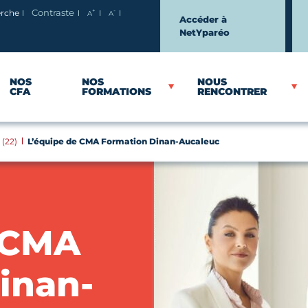
+
-
erche
Contraste
A
A
Agrandir le texte
Réduire le texte
Accéder à
NetYparéo
NOS
NOS
NOUS
CFA
FORMATIONS
RENCONTRER
(22)
L’équipe de CMA Formation Dinan-Aucaleuc
 CMA
inan-