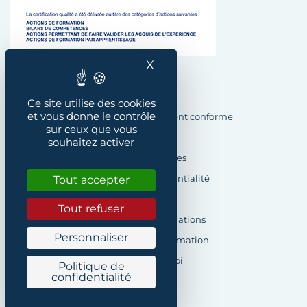
X
Masquer le bandeau des
Plan du site
Ce site utilise des cookies
et vous donne le contrôle
Accessibilité : Partiellement conforme
sur ceux que vous
Crédits
souhaitez activer
Mentions légales
Tout accepter
Politique de confidentialité
Cookies
Tout refuser
Demande d’informations
Personnaliser
Formulaire de réclamation
Offres d’emploi
Politique de
confidentialité