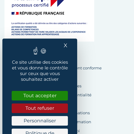
X
Masquer le bandeau des
Plan du site
Ce site utilise des cookies
et vous donne le contrôle
Accessibilité : Partiellement conforme
sur ceux que vous
Crédits
souhaitez activer
Mentions légales
Tout accepter
Politique de confidentialité
Cookies
Tout refuser
Demande d’informations
Personnaliser
Formulaire de réclamation
Offres d’emploi
Politique de