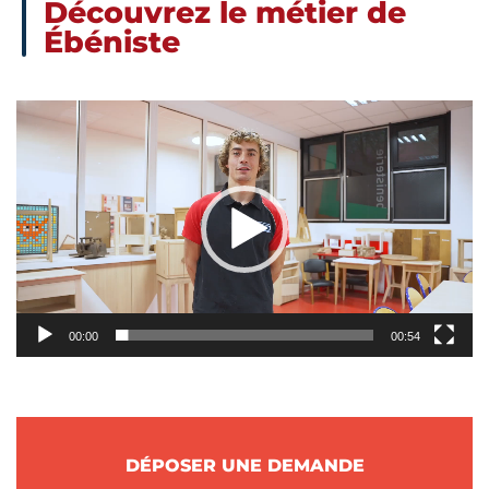
Découvrez le métier de
Ébéniste
Lecteur
vidéo
00:00
00:54
DÉPOSER UNE DEMANDE