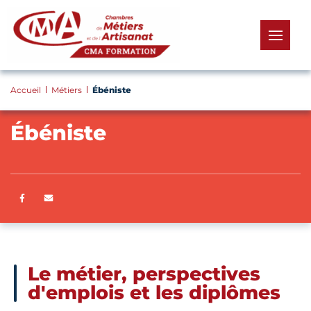
Panneau de gestion des cookies
menu
Accueil
Métiers
Ébéniste
Ébéniste
Partager sur Facebook
ENVOYER PAR E-MAIL
Le métier, perspectives
d'emplois et les diplômes