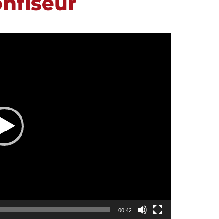
onfiseur
00:42