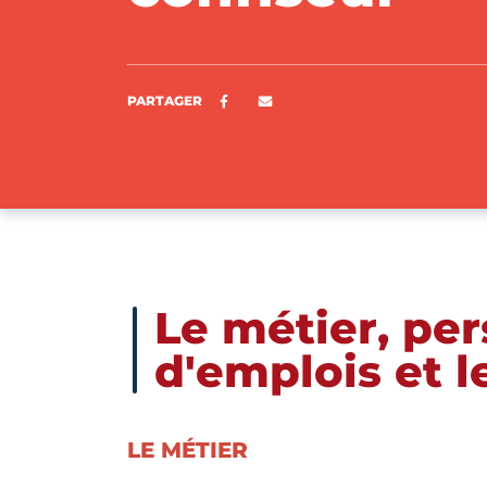
Partager sur Facebook
ENVOYER PAR E-MAIL
PARTAGER
Le métier, pe
d'emplois et 
LE MÉTIER