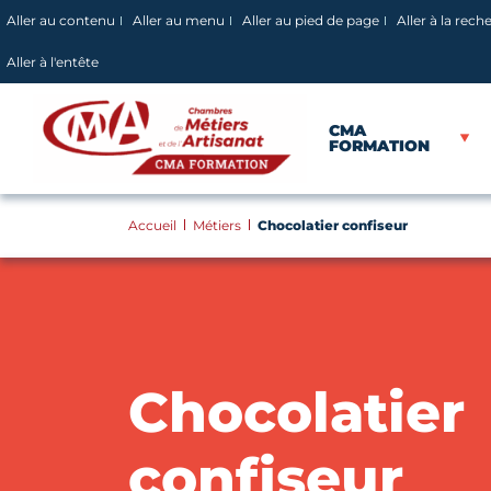
Panneau de gestion des cookies
Aller au contenu
Aller au menu
Aller au pied de page
Aller à la rech
Aller à l'entête
CMA
FORMATION
Accueil
Métiers
Chocolatier confiseur
Chocolatier
confiseur