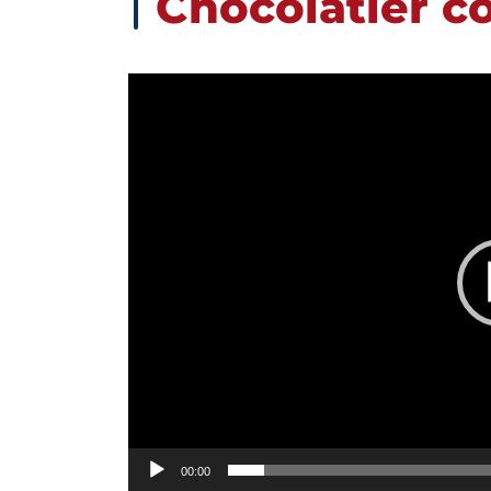
Chocolatier c
Lecteur
vidéo
00:00