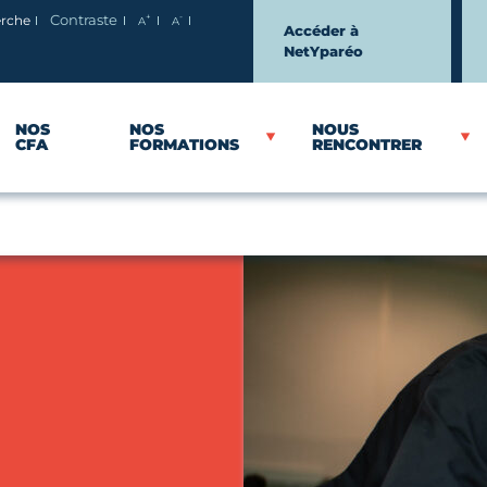
+
-
erche
Contraste
A
A
Agrandir le texte
Réduire le texte
Accéder à
NetYparéo
NOS
NOS
NOUS
CFA
FORMATIONS
RENCONTRER