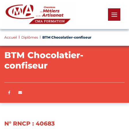
Panneau de gestion des cookies
menu
Accueil
Diplômes
BTM Chocolatier-confiseur
BTM Chocolatier-
confiseur
Partager sur Facebook
ENVOYER PAR E-MAIL
N° RNCP : 40683