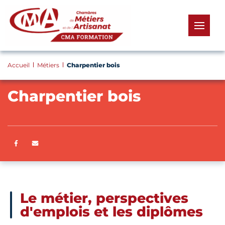
Panneau de gestion des cookies
menu
Accueil
Métiers
Charpentier bois
Charpentier bois
Partager sur Facebook
ENVOYER PAR E-MAIL
Le métier, perspectives
d'emplois et les diplômes