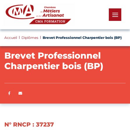
Panneau de gestion des cookies
menu
Accueil
Diplômes
Brevet Professionnel Charpentier bois (BP)
Brevet Professionnel
Charpentier bois (BP)
Partager sur Facebook
ENVOYER PAR E-MAIL
N° RNCP : 37237