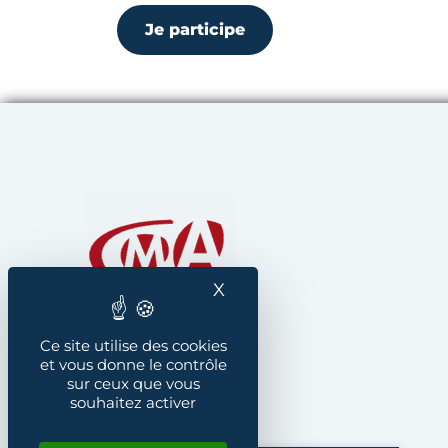
Je participe
Chambre de Métiers et
X
Masquer le bandeau des
Ce site utilise des cookies
et vous donne le contrôle
sur ceux que vous
souhaitez activer
Instagram