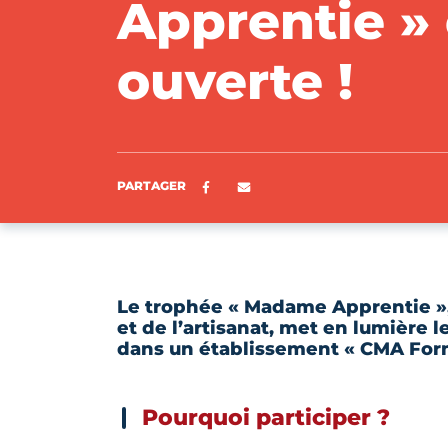
Apprentie » 
ouverte !
Partager sur Facebook
ENVOYER PAR E-MAIL
PARTAGER
Le trophée « Madame Apprentie »,
et de l’artisanat, met en lumière 
dans un établissement « CMA For
Pourquoi participer ?