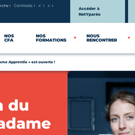
+
-
erche
Contraste
A
A
Agrandir le texte
Réduire le texte
Accéder à
NetYparéo
NOS
NOS
NOUS
CFA
FORMATIONS
RENCONTRER
ame Apprentie » est ouverte !
n du
Madame