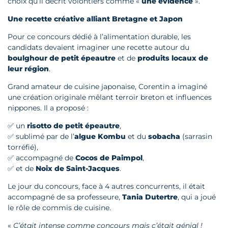
choix qu’il décrit volontiers comme «
une évidence
».
Une recette créative alliant Bretagne et Japon
Pour ce concours dédié à l’alimentation durable, les
candidats devaient imaginer une recette autour du
boulghour de petit épeautre
et de
produits locaux de
leur région
.
Grand amateur de cuisine japonaise, Corentin a imaginé
une création originale mêlant terroir breton et influences
nippones. Il a proposé :
✅ un
risotto de petit épeautre
,
✅ sublimé par de l’
algue Kombu
et du
sobacha
(sarrasin
torréfié),
✅ accompagné de
Cocos de Paimpol
,
✅ et de
Noix de Saint-Jacques
.
Le jour du concours, face à 4 autres concurrents, il était
accompagné de sa professeure,
Tania Dutertre
, qui a joué
le rôle de commis de cuisine.
«
C’était intense comme concours mais c’était génial !