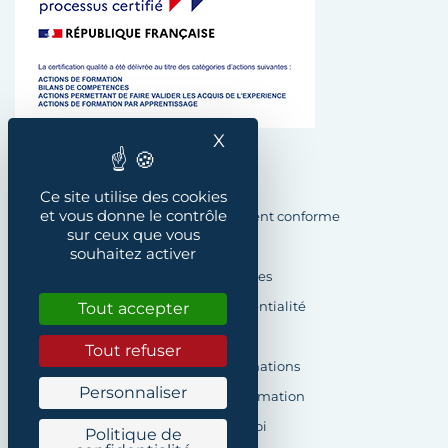
X
Masquer le bandeau des
Plan du site
Ce site utilise des cookies
et vous donne le contrôle
Accessibilité : Partiellement conforme
sur ceux que vous
Crédits
souhaitez activer
Mentions légales
Politique de confidentialité
Tout accepter
Cookies
Tout refuser
Demande d’informations
Personnaliser
Formulaire de réclamation
Offres d’emploi
Politique de