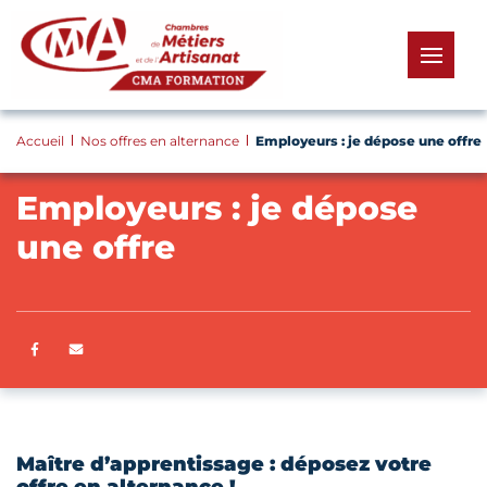
Panneau de gestion des cookies
menu
Accueil
Nos offres en alternance
Employeurs : je dépose une offre
Employeurs : je dépose
une offre
Partager sur Facebook
ENVOYER PAR E-MAIL
Maître d’apprentissage : déposez votre