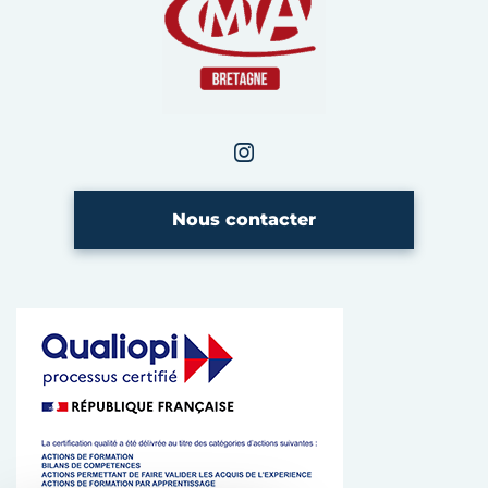
Instagram
CMA Bretagne
Nous contacter