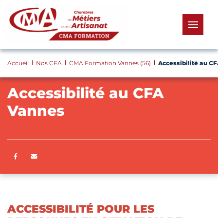
Panneau de gestion des cookies
menu
Accueil
Nos CFA
CMA Formation Vannes (56)
Accessibilité au C
Accessibilité au CFA
Vannes
Partager sur Facebook
ENVOYER PAR E-MAIL
ACCESSIBILITÉ POUR LES