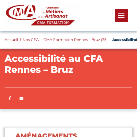
Panneau de gestion des cookies
menu
Accueil
Nos CFA
CMA Formation Rennes – Bruz (35)
Accessibilit
Accessibilité au CFA
Rennes – Bruz
Partager sur Facebook
ENVOYER PAR E-MAIL
AMÉNAGEMENTS