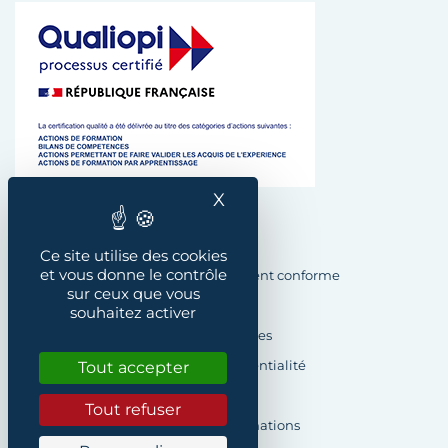
X
Masquer le bandeau des
Plan du site
Ce site utilise des cookies
et vous donne le contrôle
Accessibilité : Partiellement conforme
sur ceux que vous
Crédits
souhaitez activer
Mentions légales
Tout accepter
Politique de confidentialité
Cookies
Tout refuser
Demande d’informations