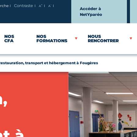
+
-
erche
Contraste
A
A
Agrandir le texte
Réduire le texte
Accéder à
NetYparéo
NOS
NOS
NOUS
CFA
FORMATIONS
RENCONTRER
estauration, transport et hébergement à Fougères
,
t à