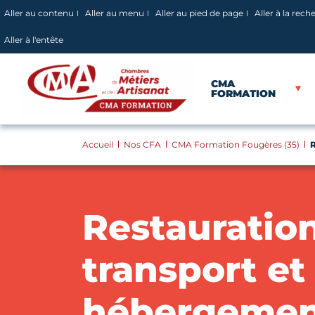
Panneau de gestion des cookies
Aller au contenu
Aller au menu
Aller au pied de page
Aller à la rech
Aller à l'entête
CMA
FORMATION
Accueil
Nos CFA
CMA Formation Fougères (35)
R
Restauration
transport et
hébergemen