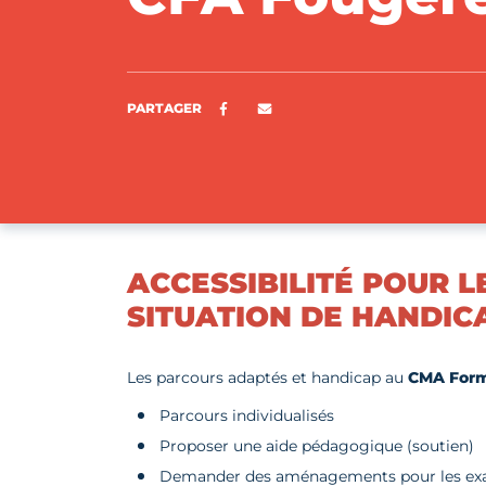
Partager sur Facebook
ENVOYER PAR E-MAIL
PARTAGER
ACCESSIBILITÉ POUR 
SITUATION DE HANDIC
Les parcours adaptés et handicap au
CMA Form
Parcours individualisés
Proposer une aide pédagogique (soutien)
Demander des aménagements pour les e