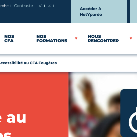
+
-
erche
Contraste
A
A
Agrandir le texte
Réduire le texte
Accéder à
NetYparéo
NOS
NOS
NOUS
CFA
FORMATIONS
RENCONTRER
ccessibilité au CFA Fougères
é au
es