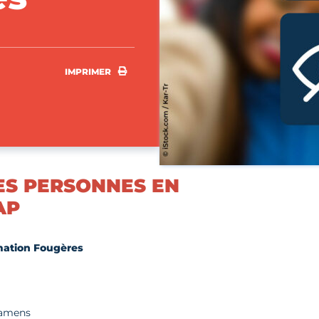
IMPRIMER
IMPRIMER
LES PERSONNES EN
AP
ation Fougères
xamens