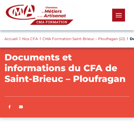
Panneau de gestion des cookies
menu
Accueil
Nos CFA
CMA Formation Saint-Brieuc – Ploufragan (22)
Do
Documents et
informations du CFA de
Saint-Brieuc – Ploufragan
Partager sur Facebook
ENVOYER PAR E-MAIL