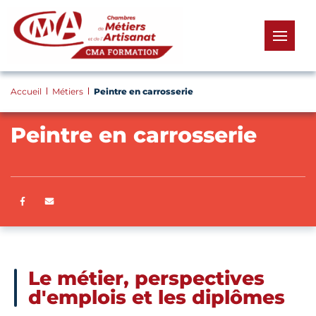
Panneau de gestion des cookies
menu
Accueil
Métiers
Peintre en carrosserie
Peintre en carrosserie
Partager sur Facebook
ENVOYER PAR E-MAIL
Le métier, perspectives
d'emplois et les diplômes