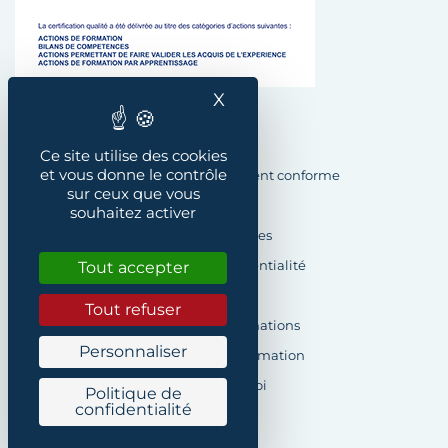
X
Masquer le bandeau des
Plan du site
Ce site utilise des cookies
et vous donne le contrôle
Accessibilité : Partiellement conforme
sur ceux que vous
Crédits
souhaitez activer
Mentions légales
Tout accepter
Politique de confidentialité
Cookies
Tout refuser
Demande d’informations
Personnaliser
Formulaire de réclamation
Offres d’emploi
Politique de
confidentialité