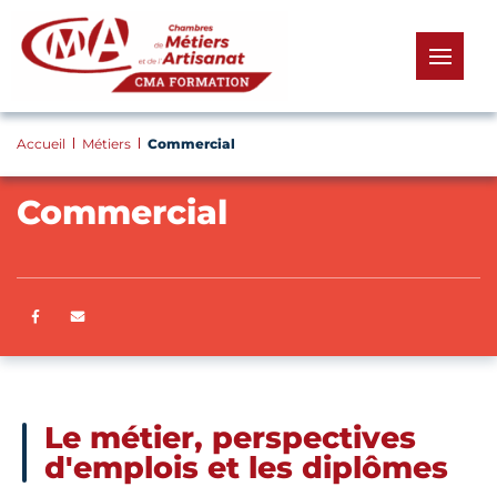
Panneau de gestion des cookies
menu
Accueil
Métiers
Commercial
Commercial
Partager sur Facebook
ENVOYER PAR E-MAIL
Le métier, perspectives
d'emplois et les diplômes