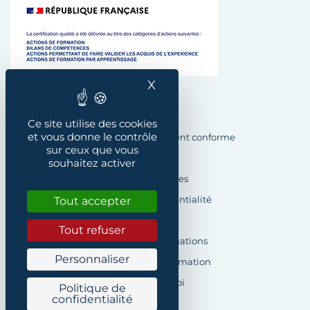
X
Masquer le bandeau des
Plan du site
Ce site utilise des cookies
et vous donne le contrôle
Accessibilité : Partiellement conforme
sur ceux que vous
Crédits
souhaitez activer
Mentions légales
Tout accepter
Politique de confidentialité
Cookies
Tout refuser
Demande d’informations
Personnaliser
Formulaire de réclamation
Offres d’emploi
Politique de
confidentialité