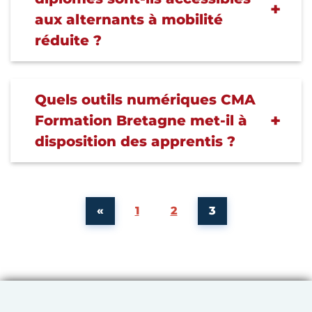
aux alternants à mobilité
réduite ?
Quels outils numériques CMA
Formation Bretagne met-il à
disposition des apprentis ?
Page précédente
Page
Page
Page
«
1
2
3