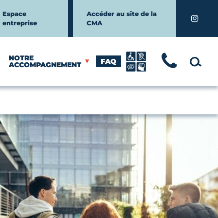
Espace
Accéder au site de la
Instagr
entreprise
CMA
NOTRE
FAQ
TÉLÉ
MOTEUR
ACCOMPAGNEMENT