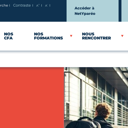
+
-
erche
Contraste
A
A
Agrandir le texte
Réduire le texte
Accéder à
NetYparéo
NOS
NOS
NOUS
CFA
FORMATIONS
RENCONTRER