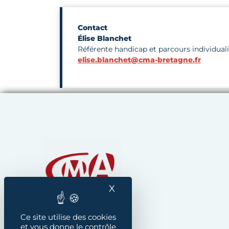
Contact
Élise Blanchet
Référente handicap et parcours individual
elise.blanchet@cma-bretagne.fr
Chambre de Métiers et
X
Masquer le bandeau des
Ce site utilise des cookies
et vous donne le contrôle