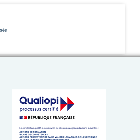
isés
 de l’Artisanat de Bretagne
 cookies