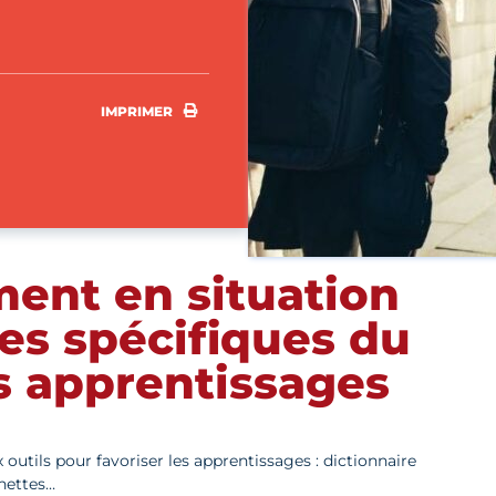
IMPRIMER
IMPRIMER
nt en situation
es spécifiques du
s apprentissages
tils pour favoriser les apprentissages : dictionnaire
unettes…