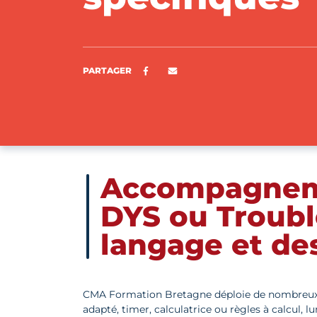
Partager sur Facebook
ENVOYER PAR E-MAIL
PARTAGER
Accompagneme
DYS ou Troubl
langage et de
CMA Formation Bretagne déploie de nombreux ou
adapté, timer, calculatrice ou règles à calcul, l