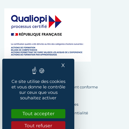
X
Masquer le bandeau des
Plan du site
Ce site utilise des cookies
et vous donne le contrôle
Accessibilité : Partiellement conforme
sur ceux que vous
Crédits
souhaitez activer
Mentions légales
Tout accepter
Politique de confidentialité
Cookies
Tout refuser