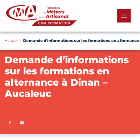
Panneau de gestion des cookies
menu
Accueil
Demande d’informations sur les formations en alternance 
Demande d’informations
sur les formations en
alternance à Dinan –
Aucaleuc
Partager sur Facebook
ENVOYER PAR E-MAIL