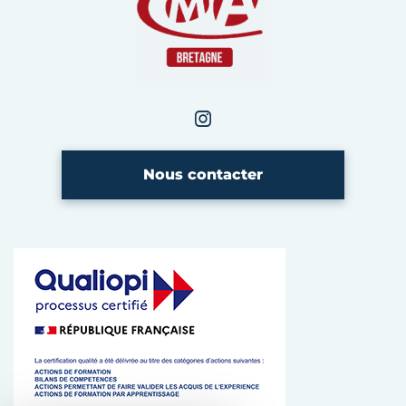
Instagram
CMA Bretagne
Nous contacter