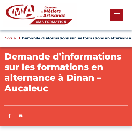
Panneau de gestion des cookies
menu
Accueil
Demande d’informations sur les formations en alternance 
Demande d’informations
sur les formations en
alternance à Dinan –
Aucaleuc
Partager sur Facebook
ENVOYER PAR E-MAIL